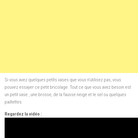
Si vous avez
quelques petits
vases
que vous n’utilisez pas
, vous
pouvez essayer ce petit bricolage
.
Tout ce que vous
avez besoin est
un petit vase
,
une brosse
, de la
fausse neige
et le sel ou quelques
paillettes.
Regardez la vidéo :