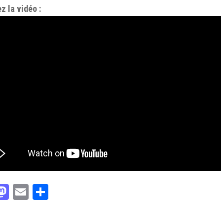
z la vidéo :
acebook
Mastodon
Email
Partager