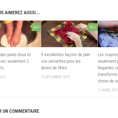
S AIMEREZ AUSSI...
0
0
des pieds doux et
9 excellentes façons de plier
Les crayon
avec seulement 2
vos serviettes pour les
seulement p
nts
diners de fêtes
Regardez c
transforme
2015
15 DÉCEMBRE 2015
chose de s
11 AVRIL 201
R UN COMMENTAIRE