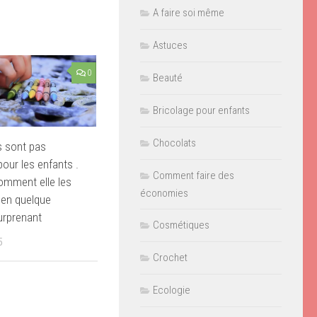
A faire soi même
Astuces
0
Beauté
Bricolage pour enfants
Chocolats
s sont pas
our les enfants .
Comment faire des
omment elle les
économies
 en quelque
urprenant
Cosmétiques
5
Crochet
Ecologie