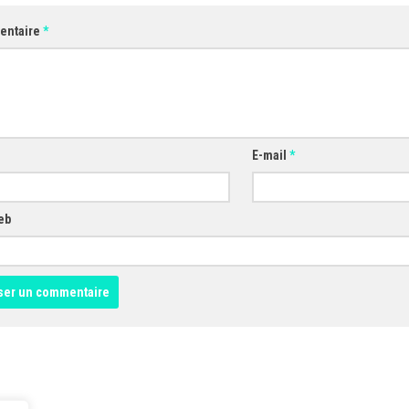
entaire
*
E-mail
*
eb