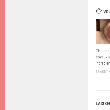
VOU
Obtenez 
soyeux 
ingrédie
18 AOÛT 
LAISSE