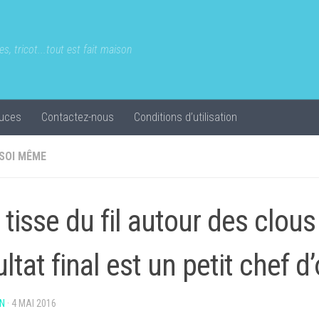
s, tricot...tout est fait maison
uces
Contactez-nous
Conditions d’utilisation
 SOI MÊME
e tisse du fil autour des clous
ultat final est un petit chef 
N
·
4 MAI 2016