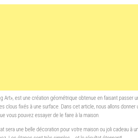
ng Art
», est
une création
géométrique obtenue
en faisant passer u
des
clous fixés à une surface. Dans cet article,
nous allons
donner 
que
vous pouvez
essayer de le faire à la maison.
tat sera une belle décoration pour votre maison ou joli cadeau à 
ez. Les étapes sont très simples … et le résultat étonnant!