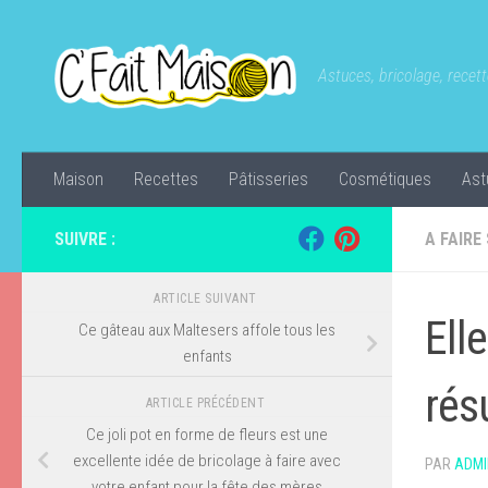
Skip to content
Astuces, bricolage, recette
Maison
Recettes
Pâtisseries
Cosmétiques
Ast
SUIVRE :
A FAIRE
ARTICLE SUIVANT
Ell
Ce gâteau aux Maltesers affole tous les
enfants
rés
ARTICLE PRÉCÉDENT
Ce joli pot en forme de fleurs est une
excellente idée de bricolage à faire avec
PAR
ADMI
votre enfant pour la fête des mères