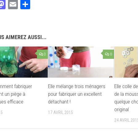
acebook
Mastodon
Email
Partager
S AIMEREZ AUSSI...
0
0
mment fabriquer
Elle mélange trois ménagers
Elle colle d
nt un piège à
pour fabriquer un excellent
de la mouss
es efficace
détachant !
quelque cho
original
15
17 AVRIL 2015
24 AVRIL 201