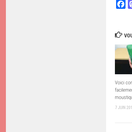
F
VOU
Voici co
facileme
moustiqu
7 JUIN 20