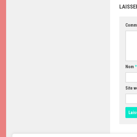
LAISSE
Comm
Nom
*
Site w