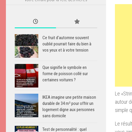
Ce fruit d’automne souvent
oublié pourrait faire du bien à
vos yeux et à votre tension
Que signifie le symbole en
forme de poisson collé sur
certaines voitures ?
Le
«Stri
IKEA imagine une petite maison
autour 
durable de 34 m² pour offrir un
simple 
logement digne aux personnes
sans domicile
Le résul
Test de personnalité : quel
vous aim