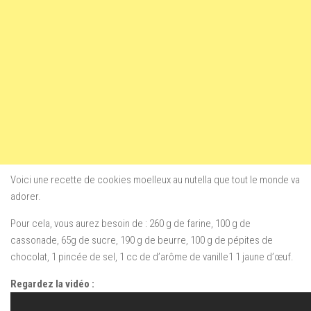
Voici une recette de cookies moelleux au nutella que tout le monde va
adorer.
Pour cela, vous aurez besoin de : 260 g de farine, 100 g de
cassonade, 65g de sucre, 190 g de beurre, 100 g de pépites de
chocolat, 1 pincée de sel, 1 cc de d’arôme de vanille1 1 jaune d’œuf.
Regardez la vidéo :