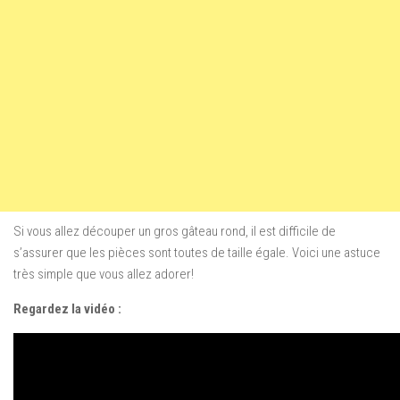
Si vous allez découper un gros gâteau rond, il est difficile de
s’assurer que les pièces sont toutes de taille égale. Voici une astuce
très simple que vous allez adorer!
Regardez la vidéo :