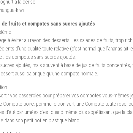
oghurt à la cerise
 mangue-kiwi
 de fruits et compotes sans sucres ajoutés
oblème
ège à éviter au rayon des desserts : les salades de fruits, trop ric
édients d’une qualité toute relative (c’est normal que l’ananas ait
) et les compotes sans sucres ajoutés.
sucres ajoutés, mais souvent à base de jus de fruits concentrés, 
dessert aussi calorique qu’une compote normale.
tion
sortir vos casseroles pour préparer vos compotes vous-mêmes je
ne Compote poire, pomme, citron vert, une Compote toute rose, o
s d’été parfumées c’est quand même plus appétissant que la c
e dans son petit pot en plastique blanc.