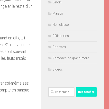
Jardin
ngeler le reste d’un
Maison
Non classé
Pâtisseries
nd on dit ça, il
. S’il est vrai que
Recettes
lles sont souvent
les fruits mixés
Remèdes de grand-mère
Vidéos
arer soi-même ses
e compte en banque
Rechercher :