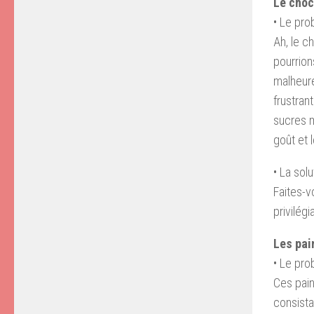
Le choc
• Le pr
Ah, le c
pourrion
malheure
frustran
sucres m
goût et l
• La solu
Faites-v
privilégi
Les pai
• Le pr
Ces pain
consista