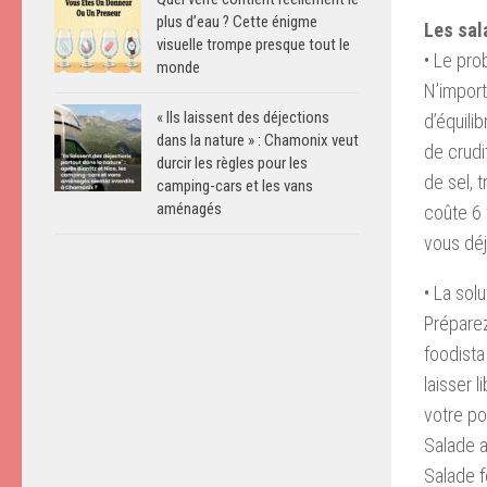
plus d’eau ? Cette énigme
Les sal
visuelle trompe presque tout le
• Le pr
monde
N’import
« Ils laissent des déjections
d’équili
dans la nature » : Chamonix veut
de crudi
durcir les règles pour les
de sel, 
camping-cars et les vans
aménagés
coûte 6 
vous déj
• La solu
Préparez
foodista
laisser 
votre po
Salade a
Salade f