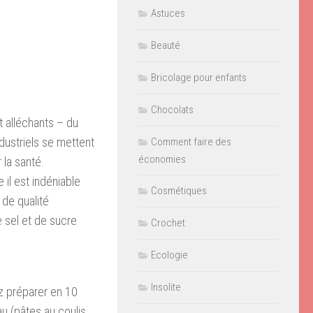
Astuces
Beauté
Bricolage pour enfants
Chocolats
nt alléchants – du
ndustriels se mettent
Comment faire des
économies
 la santé.
 il est indéniable
Cosmétiques
 de qualité
 sel et de sucre
Crochet
Ecologie
Insolite
z préparer en 10
u (pâtes au coulis