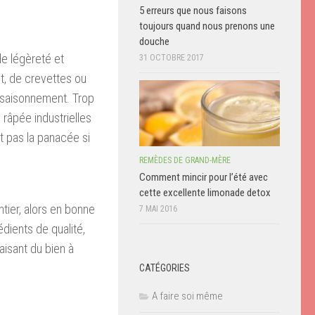
5 erreurs que nous faisons
toujours quand nous prenons une
douche
de légèreté et
31 OCTOBRE 2017
t, de crevettes ou
assaisonnement. Trop
 râpée industrielles
nt pas la panacée si
REMÈDES DE GRAND-MÈRE
Comment mincir pour l’été avec
cette excellente limonade detox
ntier, alors en bonne
7 MAI 2016
dients de qualité,
aisant du bien à
CATÉGORIES
A faire soi même