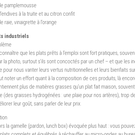
de pamplemousse
endives à la truite et au citron confit
e raie, vinaigrette à l’orange
ts industriels
oblème
reconnaître que les plats prêts à l’emploi sont fort pratiques, souve
r la photo, surtout s’ils sont concoctés par un chef – et que les i
e pour nous vanter leurs vertus nutritionnelles et leurs bienfaits sur
ut noter un effort quant à la composition de ces produits, là encore
ontiennent plus de matières grasses qu’un plat fait maison, souvent
 (des graisses hydrogénées : une plaie pour nos artères), trop de
liorer leur goût, sans parler de leur prix.
tion
rs la gamelle (pardon, lunch box) évoquée plus haut : vous pouve
plats complets et équilibrés à réchauffer au micro-ondes au burea