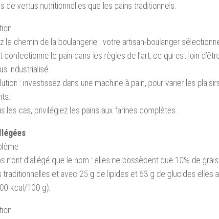
s de vertus nutritionnelles que les pains traditionnels.
tion
 le chemin de la boulangerie : votre artisan-boulanger sélectionn
t confectionne le pain dans les règles de l’art, ce qui est loin d’êtr
s industrialisé.
lution : investissez dans une machine à pain, pour varier les plaisir
nts.
s les cas, privilégiez les pains aux farines complètes.
llégées
oblème
s n’ont d’allégé que le nom : elles ne possèdent que 10% de gra
s traditionnelles et avec 25 g de lipides et 63 g de glucides elles a
0 kcal/100 g).
tion