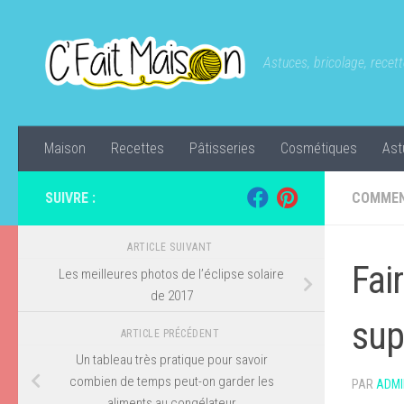
Skip to content
Astuces, bricolage, recette
Maison
Recettes
Pâtisseries
Cosmétiques
Ast
SUIVRE :
COMMEN
ARTICLE SUIVANT
Fai
Les meilleures photos de l’éclipse solaire
de 2017
sup
ARTICLE PRÉCÉDENT
Un tableau très pratique pour savoir
combien de temps peut-on garder les
PAR
ADMI
aliments au congélateur