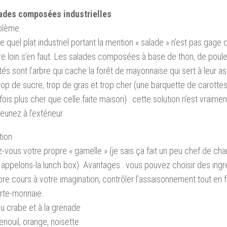
ades composées industrielles
oblème
e quel plat industriel portant la mention « salade » n’est pas gage 
bre loin s’en faut. Les salades composées à base de thon, de poule
tés sont l’arbre qui cache la forêt de mayonnaise qui sert à leur 
trop de sucre, trop de gras et trop cher (une barquette de carottes
fois plus cher que celle faite maison) : cette solution n’est vraime
eunez à l’extérieur.
tion
-vous votre propre « gamelle » (je sais ça fait un peu chef de cha
 appelons-la lunch box). Avantages : vous pouvez choisir des ingré
libre cours à votre imagination, contrôler l’assaisonnement tout en f
rte-monnaie.
u crabe et à la grenade
enouil, orange, noisette