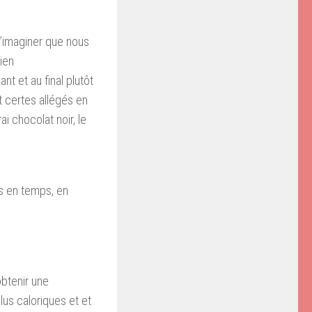
d’imaginer que nous
ien
t et au final plutôt
t certes allégés en
i chocolat noir, le
ps en temps, en
obtenir une
lus caloriques et et