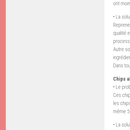
ont moin
• La solu
Reprenez
qualité e
processu
Autre so
ingrédie
Dans tou
Chips a
• Le pr
Ces chip
les chip
même 50
• La solu