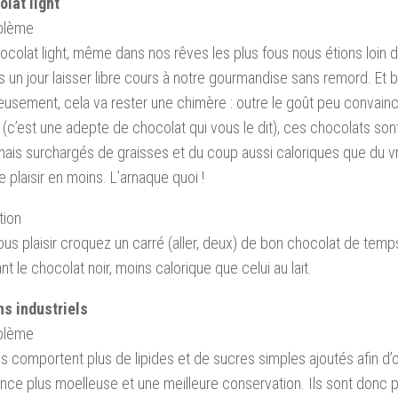
olat light
oblème
hocolat light, même dans nos rêves les plus fous nous étions loin 
s un jour laisser libre cours à notre gourmandise sans remord. Et b
usement, cela va rester une chimère : outre le goût peu convaincan
t (c’est une adepte de chocolat qui vous le dit), ces chocolats son
ais surchargés de graisses et du coup aussi caloriques que du vra
e plaisir en moins. L’arnaque quoi !
tion
ous plaisir croquez un carré (aller, deux) de bon chocolat de tem
ant le chocolat noir, moins calorique que celui au lait.
ns industriels
oblème
s comportent plus de lipides et de sucres simples ajoutés afin d’
nce plus moelleuse et une meilleure conservation. Ils sont donc p