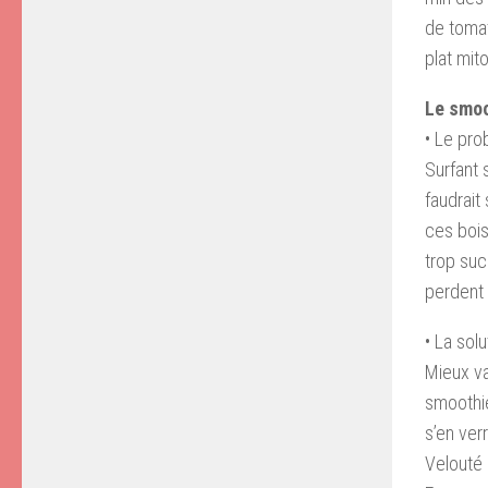
de tomat
plat mit
Le smoo
• Le pr
Surfant 
faudrait
ces bois
trop suc
perdent 
• La solu
Mieux v
smoothie
s’en verr
Velouté