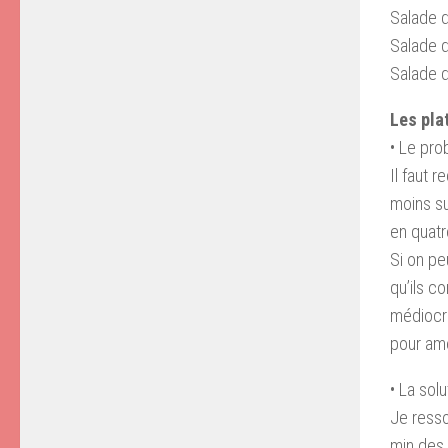
Salade 
Salade d’
Salade d
Les pla
• Le pr
Il faut 
moins su
en quatr
Si on pe
qu’ils c
médiocre
pour amé
• La solu
Je resso
min des 