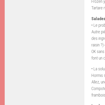
Frozen y
Tartare
Salades
• Le pr
Autre pi
des ingr
raisin ?
OK sans 
font un 
• La solu
Hormis 
Allez, u
Compote
frambois