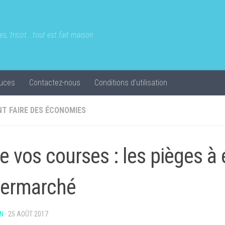
s, tricot...tout est fait maison
uces
Contactez-nous
Conditions d’utilisation
T FAIRE DES ÉCONOMIES
re vos courses : les pièges à 
ermarché
N
·
25 AOÛT 2017