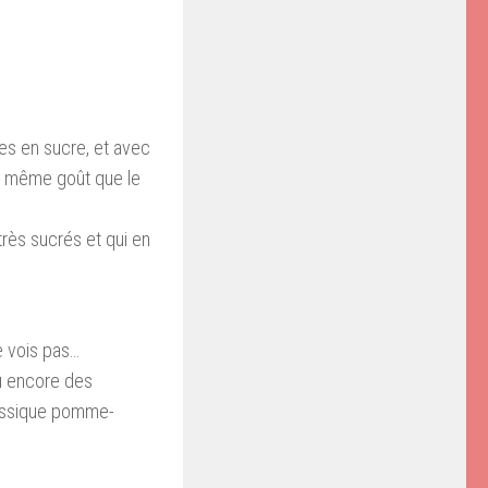
hes en sucre, et avec
 le même goût que le
très sucrés et qui en
 vois pas…
u encore des
lassique pomme-