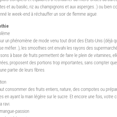
es et au basilic, riz au champignons et aux asperges…) ou bien co
onné le week-end à réchauffer un soir de flemme aiguë.
thie
oblème
sur un phénomène de mode venu tout droit des Etats-Unis (déjà qua
 se méfier…), les smoothies ont envahi les rayons des supermarchés
sons à base de fruits permettent de faire le plein de vitamines, e
rées, proposent des portions trop importantes, sans compter que 
une partie de leurs fibres.
tion
aut consommer des fruits entiers, nature, des compotes ou prép
s en ayant la main légère sur le sucre. Et encore une fois, votr
a ravi.
 mangue-passion