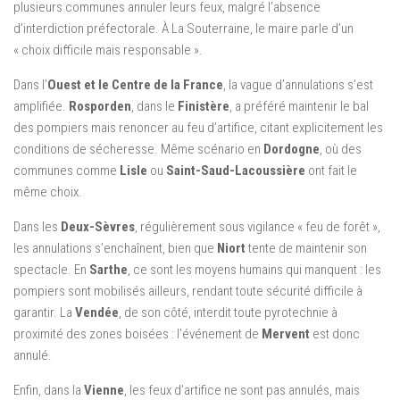
plusieurs communes annuler leurs feux, malgré l’absence
d’interdiction préfectorale. À La Souterraine, le maire parle d’un
« choix difficile mais responsable ».
Dans l’
Ouest et le Centre de la France
, la vague d’annulations s’est
amplifiée.
Rosporden
, dans le
Finistère
, a préféré maintenir le bal
des pompiers mais renoncer au feu d’artifice, citant explicitement les
conditions de sécheresse. Même scénario en
Dordogne
, où des
communes comme
Lisle
ou
Saint-Saud-Lacoussière
ont fait le
même choix.
Dans les
Deux-Sèvres
, régulièrement sous vigilance « feu de forêt »,
les annulations s’enchaînent, bien que
Niort
tente de maintenir son
spectacle. En
Sarthe
, ce sont les moyens humains qui manquent : les
pompiers sont mobilisés ailleurs, rendant toute sécurité difficile à
garantir. La
Vendée
, de son côté, interdit toute pyrotechnie à
proximité des zones boisées : l’événement de
Mervent
est donc
annulé.
Enfin, dans la
Vienne
, les feux d’artifice ne sont pas annulés, mais