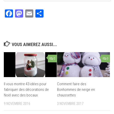
Facebook
Mastodon
Email
Partager
VOUS AIMEREZ AUSSI...
0
0
Il vous montre 43 idées pour
Comment faire des
fabriquer des décorations de
Bonhommes de neige en
Noël avec des bocaux
chaussettes
9 NOVEMBRE 2016
3 NOVEMBRE 2017