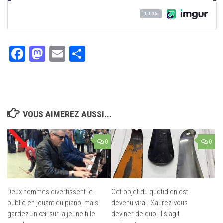
Facebook
Mastodon
Email
Partager
VOUS AIMEREZ AUSSI...
0
0
Deux hommes divertissent le
Cet objet du quotidien est
public en jouant du piano, mais
devenu viral. Saurez-vous
gardez un œil sur la jeune fille
deviner de quoi il s’agit