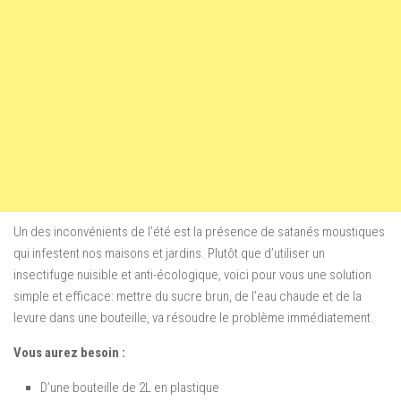
Un des inconvénients
de l’été
est la présence de
satanés moustiques
qui infestent
nos maisons
et jardins
.
Plutôt que d’
utiliser un
insectifuge
nuisible et
anti-
écologique,
voici pour
vous
une solution
simple et efficace
:
mettre du sucre
brun,
de
l’eau chaude
et de la
levure dans
une bouteille
,
va résoudre le problème
immédiatement.
Vous aurez besoin :
D’une bouteille de 2L en plastique