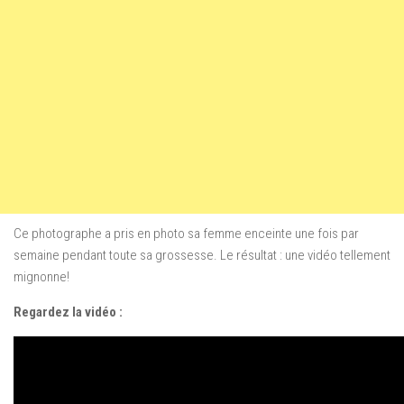
Ce photographe a pris en photo sa femme enceinte une fois par
semaine pendant toute sa grossesse. Le résultat : une vidéo tellement
mignonne!
Regardez la vidéo :