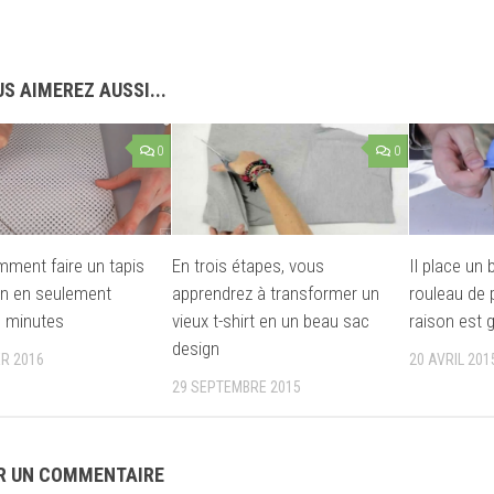
S AIMEREZ AUSSI...
0
0
mment faire un tapis
En trois étapes, vous
Il place un 
on en seulement
apprendrez à transformer un
rouleau de p
 minutes
vieux t-shirt en un beau sac
raison est g
design
ER 2016
20 AVRIL 201
29 SEPTEMBRE 2015
R UN COMMENTAIRE