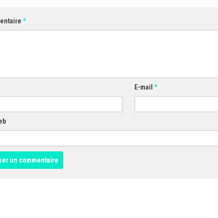
entaire
*
E-mail
*
eb