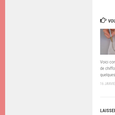
VOU
Voici co
de chiff
quelques
16 JANVI
LAISSE