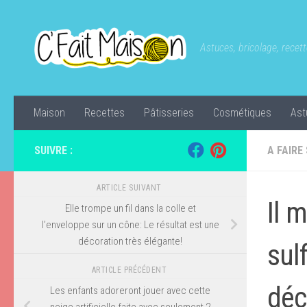
Skip to content
Astuces, bricolage, recette
Maison
Recettes
Pâtisseries
Cosmétiques
Ast
SUIVRE :
A FAIRE
ARTICLE SUIVANT
Il 
Elle trompe un fil dans la colle et
l’enveloppe sur un cône: Le résultat est une
décoration très élégante!
sul
ARTICLE PRÉCÉDENT
déc
Les enfants adoreront jouer avec cette
neige artificielle faite avec seulement 2