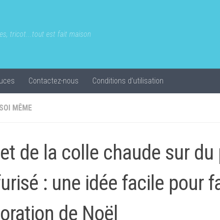
s, tricot...tout est fait maison
uces
Contactez-nous
Conditions d’utilisation
 SOI MÊME
met de la colle chaude sur du
furisé : une idée facile pour f
oration de Noël