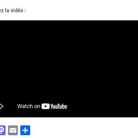
z la vidéo :
acebook
Mastodon
Email
Partager