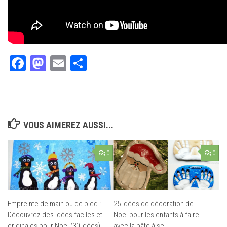
Facebook
Mastodon
Email
Partager
VOUS AIMEREZ AUSSI...
0
0
Empreinte de main ou de pied :
25 idées de décoration de
Découvrez des idées faciles et
Noël pour les enfants à faire
originales pour Noël (30 idées)
avec la pâte à sel