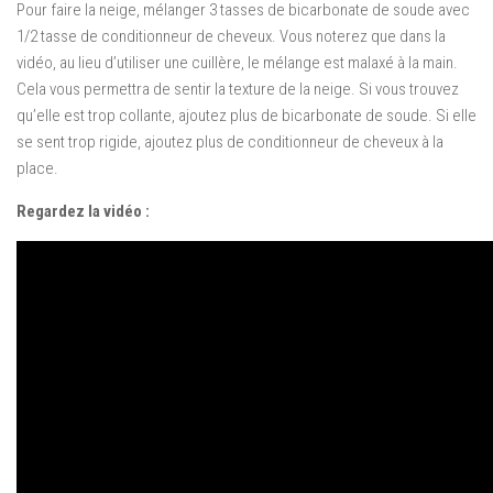
Pour faire la neige, mélanger 3 tasses de bicarbonate de soude avec
1/2 tasse de conditionneur de cheveux. Vous noterez que dans la
vidéo, au lieu d’utiliser une cuillère, le mélange est malaxé à la main.
Cela vous permettra de sentir la texture de la neige. Si vous trouvez
qu’elle est trop collante, ajoutez plus de bicarbonate de soude. Si elle
se sent trop rigide, ajoutez plus de conditionneur de cheveux à la
place.
Regardez la vidéo :