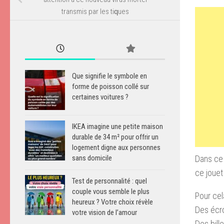
trаnѕmіѕ раr lеѕ tіԛuеs
Que signifie le symbole en
forme de poisson collé sur
certaines voitures ?
IKEA imagine une petite maison
durable de 34 m² pour offrir un
logement digne aux personnes
Dans ce 
sans domicile
ce jouet
Test de personnalité : quel
couple vous semble le plus
Pour cel
heureux ? Votre choix révèle
Des écr
votre vision de l’amour
Des bill