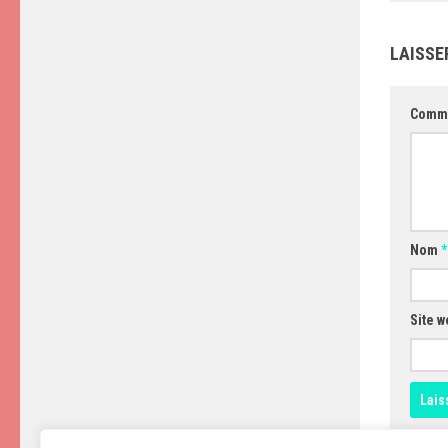
LAISSE
Comm
Nom
*
Site w