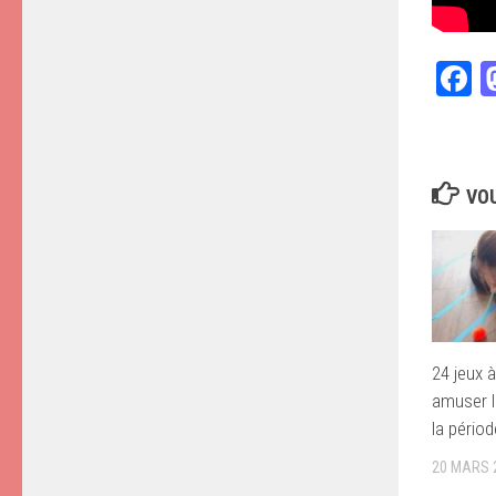
F
VOU
24 jeux à
amuser l
la pério
20 MARS 