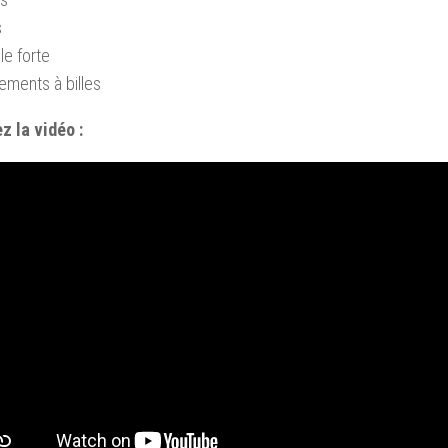
s
le forte
ements à billes
z la vidéo :