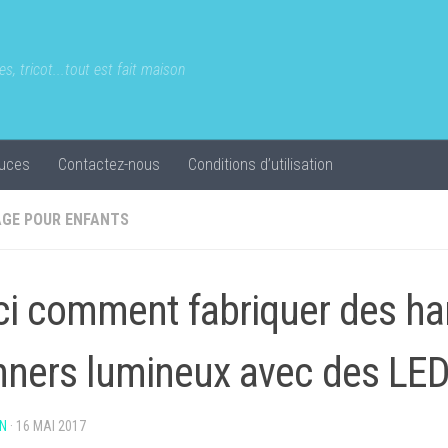
s, tricot...tout est fait maison
uces
Contactez-nous
Conditions d’utilisation
AGE POUR ENFANTS
ci comment fabriquer des h
nners lumineux avec des LED
N
·
16 MAI 2017