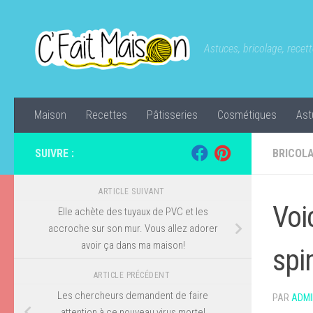
Skip to content
Astuces, bricolage, recette
Maison
Recettes
Pâtisseries
Cosmétiques
Ast
SUIVRE :
BRICOL
ARTICLE SUIVANT
Voi
Elle achète des tuyaux de PVC et les
accroche sur son mur. Vous allez adorer
avoir ça dans ma maison!
spi
ARTICLE PRÉCÉDENT
Les chercheurs demandent de faire
PAR
ADMI
attention à ce nоuvеаu virus mortel