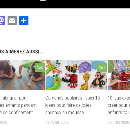
acebook
Mastodon
Email
Partager
S AIMEREZ AUSSI...
0
0
 fabriquer pour
Garderies scolaires : voici 10
10 jeux exté
es enfants pendant
idées pour faire de jolies
créer pour 
de de confinement
animaux en mousse
enfants tout
2020
13 AVRIL 2016
24 JUIN 2020