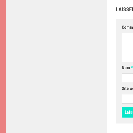
LAISSE
Comm
Nom
*
Site w