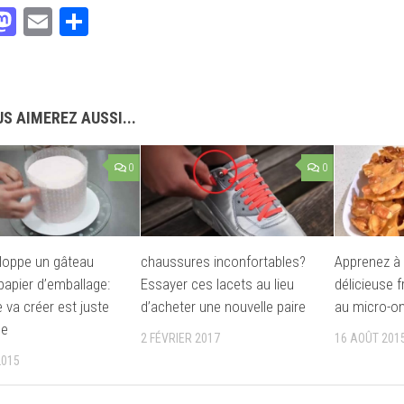
acebook
Mastodon
Email
Partager
S AIMEREZ AUSSI...
0
0
eloppe un gâteau
chaussures inconfortables?
Apprenez à 
papier d’emballage:
Essayer ces lacets au lieu
délicieuse f
e va créer est juste
d’acheter une nouvelle paire
au micro-o
le
2 FÉVRIER 2017
16 AOÛT 201
2015