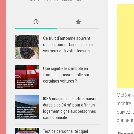
Ce fruit d’automne souvent
oublié pourrait faire du bien à
vos yeux et à votre tension
Que signifie le symbole en
forme de poisson collé sur
certaines voitures ?
McDonald
IKEA imagine une petite maison
montre l
durable de 34 m² pour offrir un
Suivez l
logement digne aux personnes
sans domicile
bonheur 
Test de personnalité : quel
Regarde