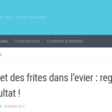
s, tricot...tout est fait maison
uces
Contactez-nous
Conditions d’utilisation
S
et des frites dans l’evier : re
ltat !
N
·
22 MARS 2015