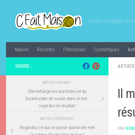
Skip to content
Astuces, bricolage, recette
Maison
Recettes
Pâtisseries
Cosmétiques
Ast
SUIVRE :
ASTUCE
ARTICLE SUIVANT
Il m
Elle mélange les arachides et du
bicarbonate de soude dans un bol :
regardez le résultat !
résu
ARTICLE PRÉCÉDENT
Regardez ce qui ce passe quand elle met
PAR
ADMI
la crème glacée dans le four !