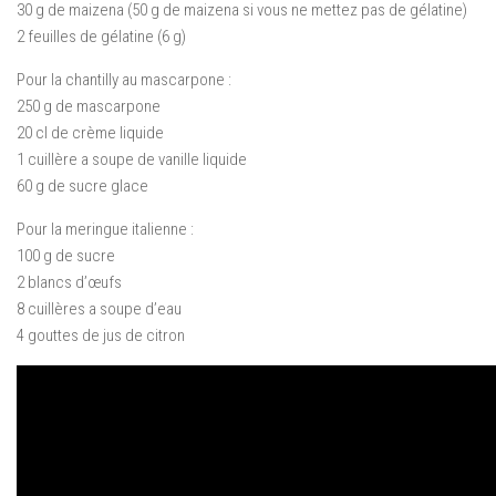
30 g de maizena (50 g de maizena si vous ne mettez pas de gélatine)
2 feuilles de gélatine (6 g)
Pour la chantilly au mascarpone :
250 g de mascarpone
20 cl de crème liquide
1 cuillère a soupe de vanille liquide
60 g de sucre glace
Pour la meringue italienne :
100 g de sucre
2 blancs d’œufs
8 cuillères a soupe d’eau
4 gouttes de jus de citron