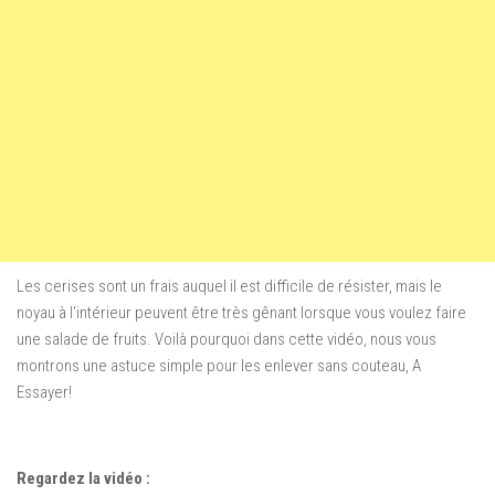
Les cerises sont un frais auquel il est difficile de résister
,
mais le
noyau
à l’intérieur
peuvent être
très gênant
lorsque vous
voulez faire
une salade de fruits
.
Voilà pourquoi
dans cette vidéo
, nous vous
montrons
une astuce simple
pour les enlever
sans couteau
, A
Essayer!
Regardez la vidéo :