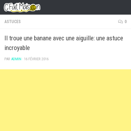
Skip to content
ASTUCES
0
Il troue une banane avec une aiguille: une astuce
incroyable
PAR
ADMIN
·
16 FÉVRIER 2016