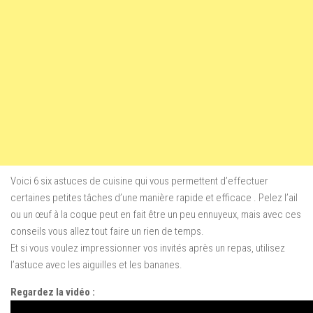
Voici 6
six
astuces de cuisine
qui vous permettent
d’effectuer
certaines
petites tâches
d’une manière rapide
et efficace
.
Pelez l’
ail
ou
un
œuf à la coque
peut
en fait être un
peu
ennuyeux, mais
avec ces
conseils
vous allez tout faire un rien de temps
.
Et si vous
voulez impressionner
vos invités
après un repas
,
utilisez
l’astuce avec les aiguilles et les bananes.
Regardez la vidéo :