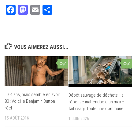
Facebook
Mastodon
Email
Partager
VOUS AIMEREZ AUSSI...
0
0
Il a 4 ans, mais semble en avoir
Dépôt sauvage de déchets : la
80 : Voici le Benjamin Button
réponse inattendue d’un maire
réel
fait réagir toute une commune
15 AOÛT 2016
1 JUIN 2026