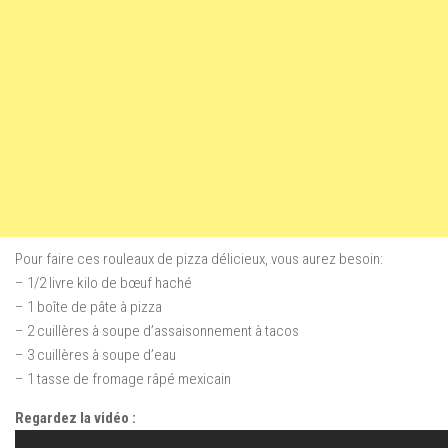
Pour faire ces rouleaux de pizza délicieux,
vous aurez besoin
:
– 1/2 livre kilo de bœuf haché
– 1 boîte de pâte à pizza
– 2 cuillères à soupe d’assaisonnement à tacos
– 3 cuillères à soupe d’eau
– 1 tasse de fromage râpé mexicain
Regardez la vidéo :