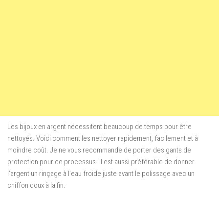
Les bijoux en argent
nécessitent beaucoup
de temps pour être
nettoyés.
Voici
comment
les nettoyer
rapidement, facilement
et à
moindre coût
.
Je ne
vous recommande
de
porter
des gants de
protection
pour
ce processus
.
Il est aussi
préférable de donner
l’
argent
un rinçage
à l’eau froide
juste avant
le polissage
avec un
chiffon doux
à la fin.