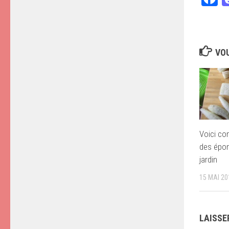
VOU
Voici co
des épon
jardin
15 MAI 20
LAISSE