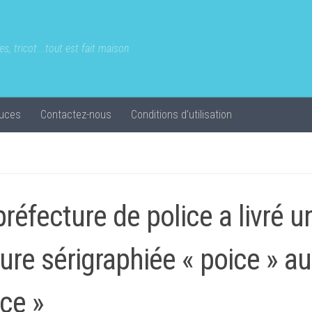
s, tricot...tout est fait maison
uces
Contactez-nous
Conditions d’utilisation
préfecture de police a livré u
ture sérigraphiée « poice » au
ice »