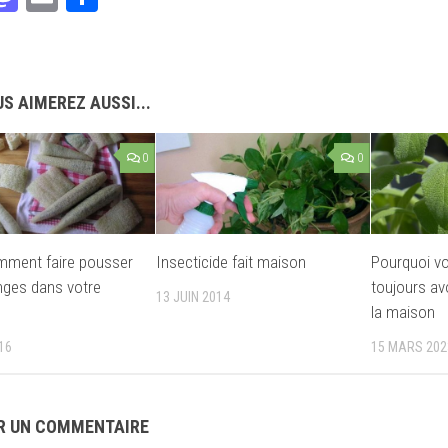
S AIMEREZ AUSSI...
0
0
mment faire pousser
Insecticide fait maison
Pourquoi vo
ges dans votre
toujours av
13 JUIN 2014
la maison
16
15 MARS 202
R UN COMMENTAIRE