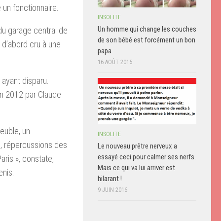
 un fonctionnaire.
INSOLITE
Un homme qui change les couches
 du garage central de
de son bébé est forcément un bon
t d’abord cru à une
papa
16 AOÛT 2015
» ayant disparu.
 en 2012 par Claude
meuble, un
INSOLITE
s, répercussions des
Le nouveau prêtre nerveux a
essayé ceci pour calmer ses nerfs.
ris », constate,
Mais ce qui va lui arriver est
enis.
hilarant !
9 JUIN 2016