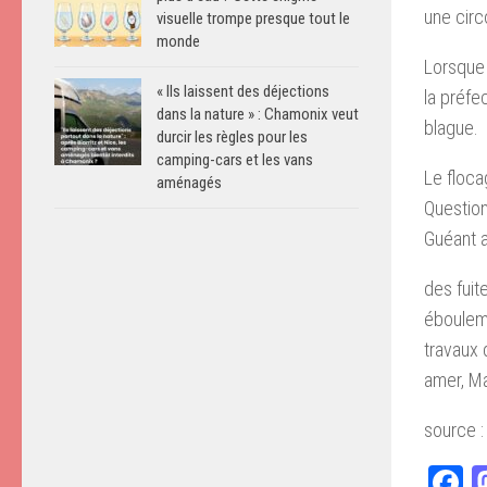
une circ
visuelle trompe presque tout le
monde
Lorsque 
« Ils laissent des déjections
la préfe
dans la nature » : Chamonix veut
blague.
durcir les règles pour les
camping-cars et les vans
Le flocag
aménagés
Question
Guéant al
des fuit
ébouleme
travaux 
amer, Ma
source 
F