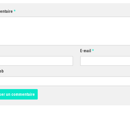
entaire
*
E-mail
*
eb