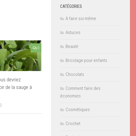
CATÉGORIES
A faire soi même
Astuces
Beauté
0
Bricolage pour enfants
Chocolats
us devriez
oir de la sauge à
Comment faire des
économies
3
Cosmétiques
Crochet