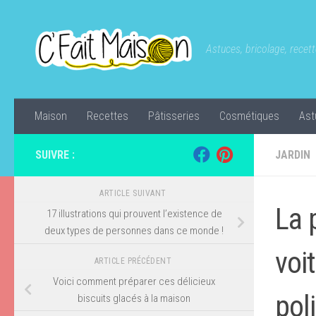
Skip to content
Astuces, bricolage, recette
Maison
Recettes
Pâtisseries
Cosmétiques
Ast
SUIVRE :
JARDIN
ARTICLE SUIVANT
La 
17 illustrations qui prouvent l’existence de
deux types de personnes dans ce monde !
voi
ARTICLE PRÉCÉDENT
Voici comment préparer ces délicieux
pol
biscuits glacés à la maison