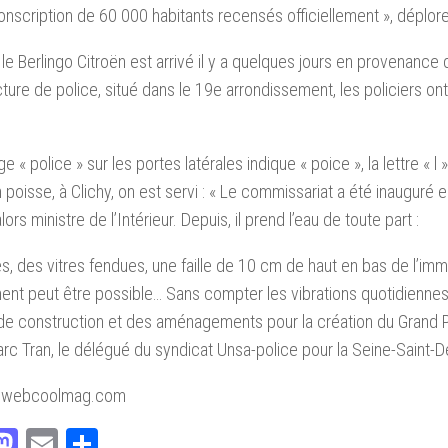
onscription de 60 000 habitants recensés officiellement », déplore
le Berlingo Citroën est arrivé il y a quelques jours en provenance
cture de police, situé dans le 19e arrondissement, les policiers on
e « police » sur les portes latérales indique « poice », la lettre « l 
 poisse, à Clichy, on est servi : « Le commissariat a été inauguré
ors ministre de l’Intérieur. Depuis, il prend l’eau de toute part :
es, des vitres fendues, une faille de 10 cm de haut en bas de l’im
nt peut être possible… Sans compter les vibrations quotidienne
de construction et des aménagements pour la création du Grand Pa
rc Tran, le délégué du syndicat Unsa-police pour la Seine-Saint-D
: webcoolmag.com
acebook
Mastodon
Email
Partager