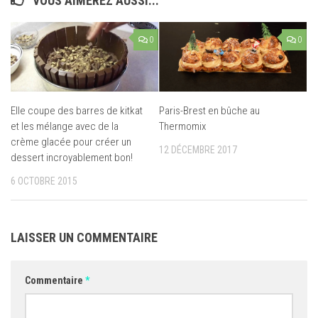
VOUS AIMEREZ AUSSI...
0
0
Elle coupe des barres de kitkat
Paris-Brest en bûche au
et les mélange avec de la
Thermomix
crème glacée pour créer un
12 DÉCEMBRE 2017
dessert incroyablement bon!
6 OCTOBRE 2015
LAISSER UN COMMENTAIRE
Commentaire
*