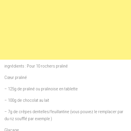
ingrédients : Pour 10 rochers praliné
Cœur praliné
– 125g de praliné ou pralinoise en tablette
– 100g de chocolat au lait
– 7g de crêpes dentelles/feuillantine (vous pouvez le remplacer par
du riz soufflé par exemple )
Glaçage