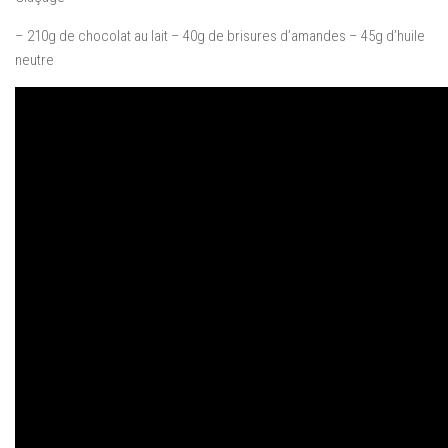
– 210g de chocolat au lait – 40g de brisures d’amandes – 45g d’huile
neutre