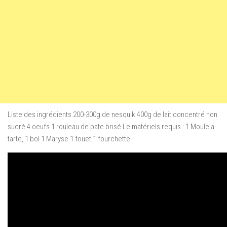
Liste des ingrédients 200-300g de nesquik 400g de lait concentré non
sucré 4 oeufs 1 rouleau de pate brisé Le matériels requis : 1 Moule a
tarte, 1 bol 1 Maryse 1 fouet 1 fourchette