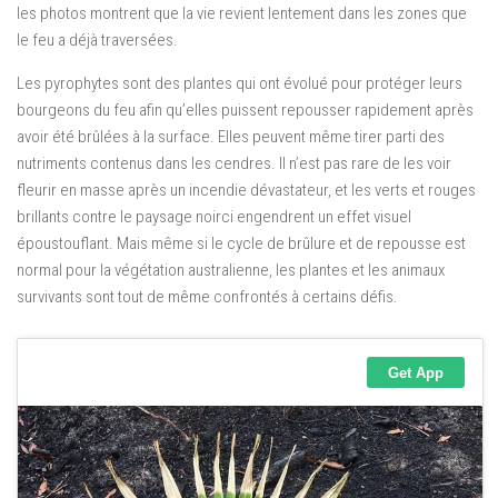
les photos montrent que la vie revient lentement dans les zones que
le feu a déjà traversées.
Les pyrophytes sont des plantes qui ont évolué pour protéger leurs
bourgeons du feu afin qu’elles puissent repousser rapidement après
avoir été brûlées à la surface. Elles peuvent même tirer parti des
nutriments contenus dans les cendres. Il n’est pas rare de les voir
fleurir en masse après un incendie dévastateur, et les verts et rouges
brillants contre le paysage noirci engendrent un effet visuel
époustouflant. Mais même si le cycle de brûlure et de repousse est
normal pour la végétation australienne, les plantes et les animaux
survivants sont tout de même confrontés à certains défis.