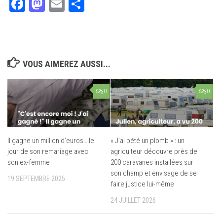
Facebook
Mastodon
Email
Partager
VOUS AIMEREZ AUSSI...
0
0
Il gagne un million d’euros… le
« J’ai pété un plomb » : un
jour de son remariage avec
agriculteur découvre près de
son ex-femme
200 caravanes installées sur
son champ et envisage de se
19 SEPTEMBRE 2025
faire justice lui-même
24 JUILLET 2026