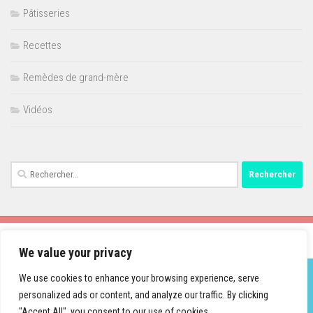
Pâtisseries
Recettes
Remèdes de grand-mère
Vidéos
Rechercher :
We value your privacy
We use cookies to enhance your browsing experience, serve
personalized ads or content, and analyze our traffic. By clicking
Fièrement propulsé par
- Conçu par
Thème Hueman
"Accept All", you consent to our use of cookies.