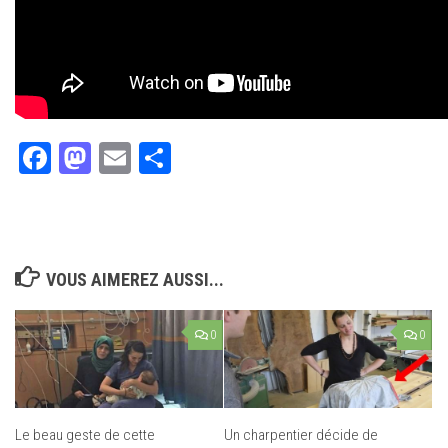
Facebook
Mastodon
Email
Partager
VOUS AIMEREZ AUSSI...
0
0
Le beau geste de cette
Un charpentier décide de