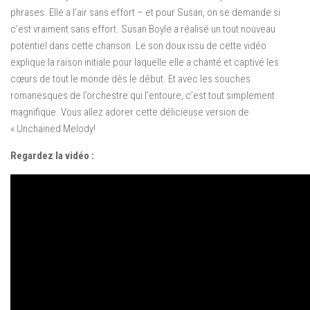
phrases. Elle a l’air sans effort – et pour Susan, on se demande si
c’est vraiment sans effort. Susan Boyle a réalisé un tout nouveau
potentiel dans cette chanson. Le son doux issu de cette vidéo
explique la raison initiale pour laquelle elle a chanté et captivé les
cœurs de tout le monde dès le début. Et avec les souches
romanesques de l’orchestre qui l’entoure, c’est tout simplement
magnifique. Vous allez adorer cette délicieuse version de
« Unchained Melody!
Regardez la vidéo :