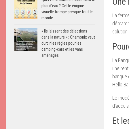
Une 
plus d’eau ? Cette énigme
visuelle trompe presque tout le
La ferme
monde
démarch
solution
« Ils laissent des déjections
dans la nature » : Chamonix veut
durcir les règles pour les
Pour
camping-cars et les vans
aménagés
La Banqu
une rent
banque e
Hello B
Le modè
d’acquis
Et le