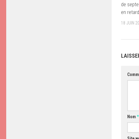
de septe
en retar
18 JUIN 2
LAISSE
Comm
Nom
*
Site w