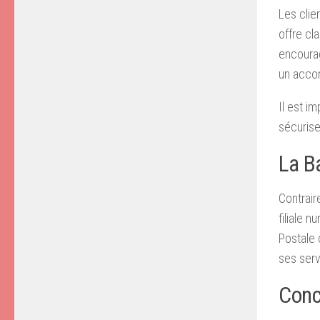
Les clie
offre c
encourag
un accom
Il est i
sécurise
La B
Contrair
filiale 
Postale 
ses serv
Conc