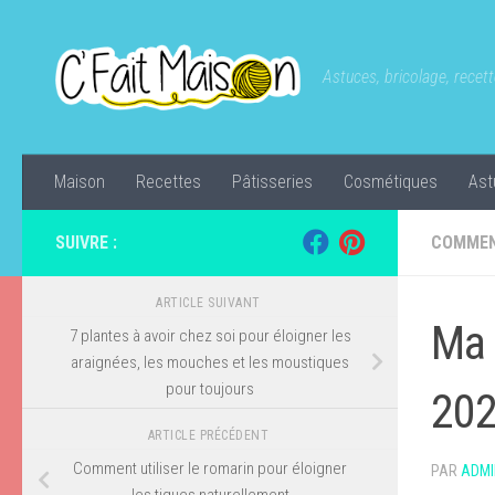
Skip to content
Astuces, bricolage, recette
Maison
Recettes
Pâtisseries
Cosmétiques
Ast
SUIVRE :
COMMEN
ARTICLE SUIVANT
Ma 
7 plantes à avoir chez soi pour éloigner les
araignées, les mouches et les moustiques
pour toujours
202
ARTICLE PRÉCÉDENT
Comment utiliser le romarin pour éloigner
PAR
ADMI
les tiques naturellement