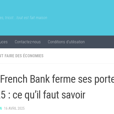
s, tricot...tout est fait maison
uces
Contactez-nous
Conditions d’utilisation
T FAIRE DES ÉCONOMIES
French Bank ferme ses port
5 : ce qu’il faut savoir
N
·
16 AVRIL 2025