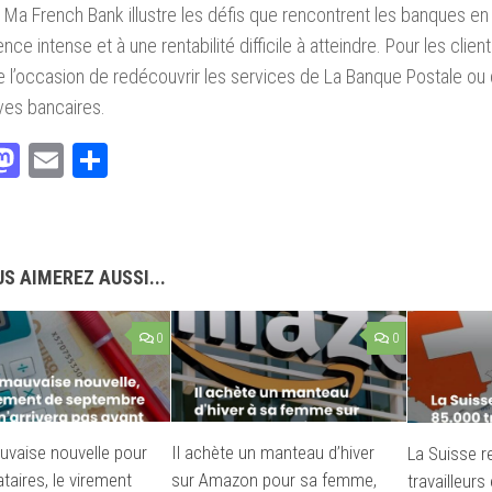
e Ma French Bank illustre les défis que rencontrent les banques en
ce intense et à une rentabilité difficile à atteindre. Pour les client
e l’occasion de redécouvrir les services de La Banque Postale ou 
ives bancaires.
acebook
Mastodon
Email
Partager
S AIMEREZ AUSSI...
0
0
uvaise nouvelle pour
Il achète un manteau d’hiver
La Suisse r
ataires, le virement
sur Amazon pour sa femme,
travailleurs