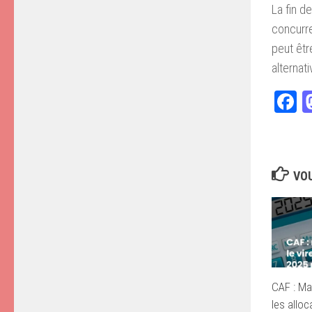
La fin d
concurren
peut êtr
alternat
F
VOU
CAF : Ma
les alloc