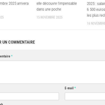
mbre 2025 arrivera
elle découvre l’impensable
2025 : salai
d
dans une poche
6 500 euros,
les plus re
025
15 NOVEMBRE 2025
16 NOVEMBRE
R UN COMMENTAIRE
entaire
*
E-mail
*
eb