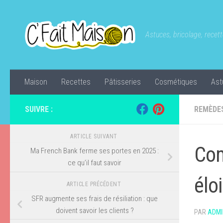
Skip to content
Astuces, bricolage, recette
Maison
Recettes
Pâtisseries
Cosmétiques
Ast
SUIVRE :
REMÈDE
ARTICLE SUIVANT
Com
Ma French Bank ferme ses portes en 2025 :
ce qu’il faut savoir
élo
ARTICLE PRÉCÉDENT
SFR augmente ses frais de résiliation : que
doivent savoir les clients ?
PAR
ADMI