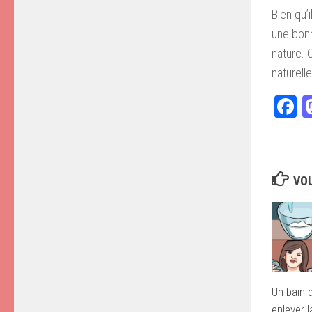
Bien qu’
une bonn
nature. 
naturell
F
VOU
Un bain 
enlever l