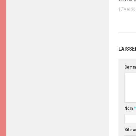
17 MAI 20
LAISSE
Comm
Nom
*
Site w