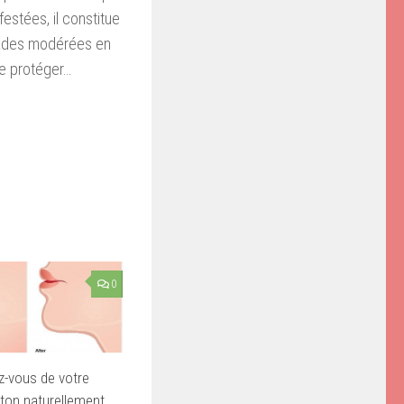
estées, il constitue
alades modérées en
 se protéger…
0
z-vous de votre
ton naturellement