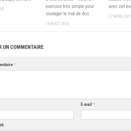
exercice très simple pour
avec cet ex
18
soulager le mal de dos
27 AVRIL 201
14 AOÛT 2016
R UN COMMENTAIRE
entaire
*
E-mail
*
eb