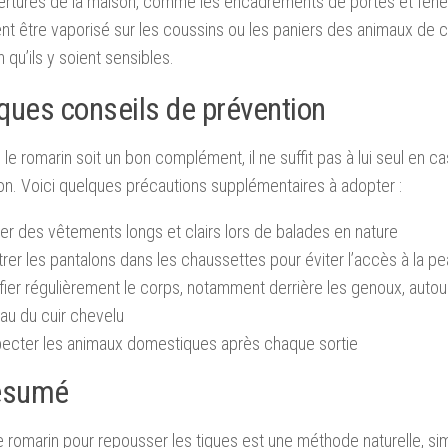
rtures de la maison, comme les encadrements de portes et fenêtr
t être vaporisé sur les coussins ou les paniers des animaux de 
 qu’ils y soient sensibles.
ques conseils de prévention
 le romarin soit un bon complément, il ne suffit pas à lui seul en ca
on. Voici quelques précautions supplémentaires à adopter :
er des vêtements longs et clairs lors de balades en nature
rer les pantalons dans les chaussettes pour éviter l’accès à la p
fier régulièrement le corps, notamment derrière les genoux, autour 
au du cuir chevelu
pecter les animaux domestiques après chaque sortie
ésumé
 le romarin pour repousser les tiques est une méthode naturelle, 