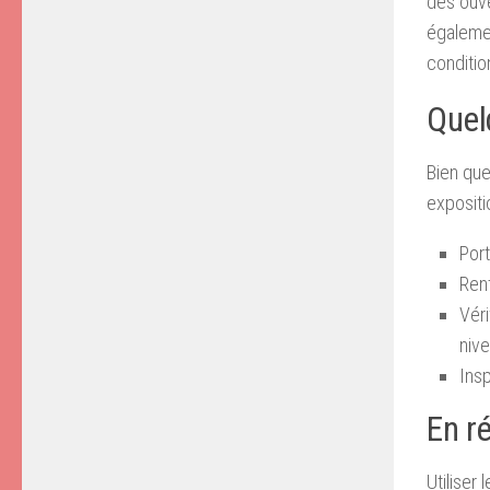
des ouve
égalemen
condition
Quel
Bien que
expositi
Port
Rent
Véri
nive
Ins
En r
Utiliser