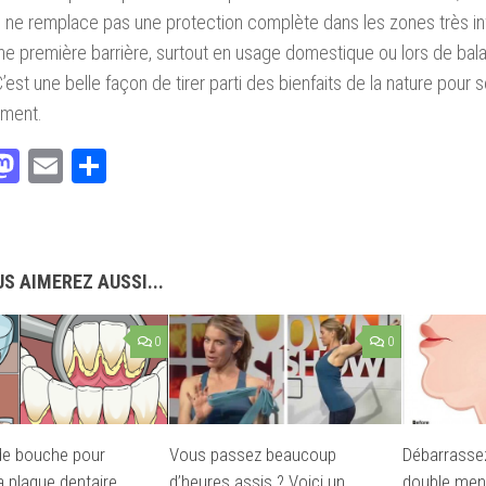
il ne remplace pas une protection complète dans les zones très inf
e première barrière, surtout en usage domestique ou lors de b
C’est une belle façon de tirer parti des bienfaits de la nature pour
ement.
acebook
Mastodon
Email
Partager
S AIMEREZ AUSSI...
0
0
de bouche pour
Vous passez beaucoup
Débarrasse
a plaque dentaire
d’heures assis ? Voici un
double men