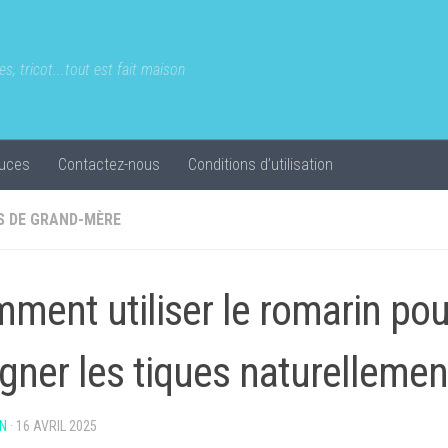
s, tricot...tout est fait maison
uces
Contactez-nous
Conditions d’utilisation
S DE GRAND-MÈRE
ment utiliser le romarin pou
igner les tiques naturellemen
N
·
16 AVRIL 2025