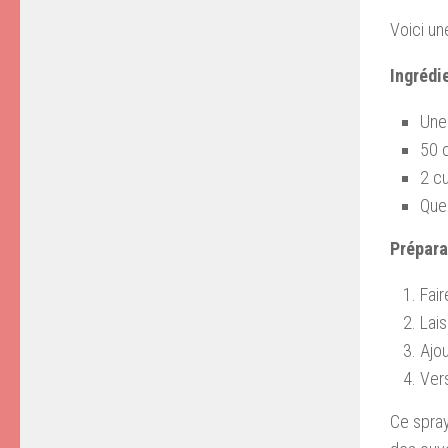
Voici un
Ingrédie
Une
50 c
2 cu
Quel
Prépara
Fair
Lais
Ajou
Vers
Ce spray