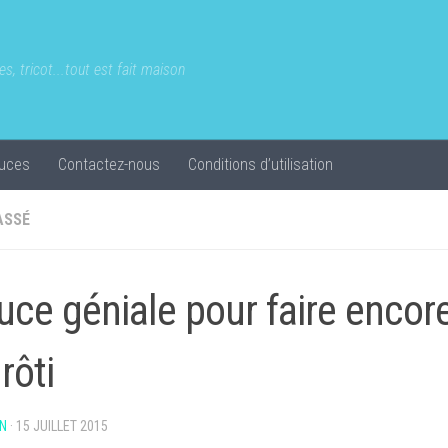
s, tricot...tout est fait maison
uces
Contactez-nous
Conditions d’utilisation
ASSÉ
uce géniale pour faire encor
 rôti
N
·
15 JUILLET 2015