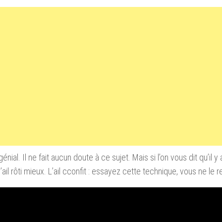
génial
.
Il
ne fait aucun doute
à ce sujet
.
Mais si l’on
vous
dit qu’il y
’ail rôti
mieux
. L’ail c
confit : essayez cette technique, vous ne le r