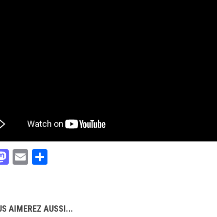
acebook
Mastodon
Email
Partager
S AIMEREZ AUSSI...