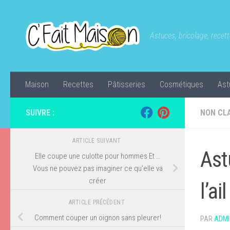
Skip to content
Astuces, bricolage, recette
Maison
Recettes
Pâtisseries
Cosmétiques
Ast
SUIVRE :
NON CL
ARTICLE SUIVANT
Ast
Elle coupe une culotte pour hommes Et …
Vous ne pouvez pas imaginer ce qu’elle va
créer
l’ail
ARTICLE PRÉCÉDENT
Comment couper un oignon sans pleurer!
PAR
ADMI