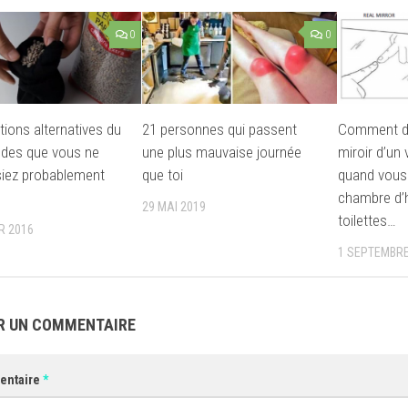
0
0
ations alternatives du
21 personnes qui passent
Comment dis
ndes que vous ne
une plus mauvaise journée
miroir d’un 
iez probablement
que toi
quand vous
chambre d’
29 MAI 2019
toilettes…
R 2016
1 SEPTEMBRE
R UN COMMENTAIRE
entaire
*