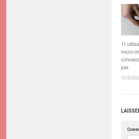
11 utilis
micro-o
connaiss
pas
18 FÉVRIE
LAISSE
Comm