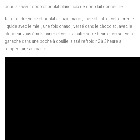
pour la saveur coco chocolat blanc noix de coco lait concentré
faire fondre votre chocolat au bain-marie , faire chauffer votre crème
liquide avec le miel , une fois chaud , versé dans le chocolat , avec le
plongeur vous émulsionner et vous rajouter votre beurre. verser votre
ganache dans une poche à douille laissé refroidir 2 à 3 heure à
température ambiante .