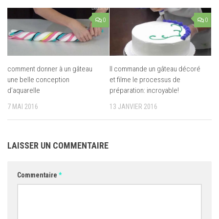
0
0
comment donner à un gâteau
Il commande un gâteau décoré
une belle conception
et filme le processus de
d’aquarelle
préparation: incroyable!
7 MAI 2016
13 JANVIER 2016
LAISSER UN COMMENTAIRE
Commentaire
*