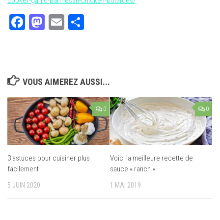
cooker-garlic-parmesan-chicken-potatoes/
Facebook
Mastodon
Email
Partager
VOUS AIMEREZ AUSSI...
0
0
3 astuces pour cuisiner plus
Voici la meilleure recette de
facilement
sauce « ranch »
5 JUIN 2020
1 MAI 2019