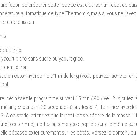
eure façon de préparer cette recette est d’utiliser un robot de cui
mpérature automatique de type Thermomix, mais si vous ne l’avez p
ètre de cuisson.
nts:
 lait frais
 yaourt blanc sans sucre ou yaourt grec.
un demi citron
e en coton hydrophile d’1 m de long (vous pouvez l’acheter en 
 bol
e: définissez le programme suivant 15 min / 90 / vel. 2. Ajoutez le
t mélangez pendant 30 secondes à la vitesse 4. Terminez avec l
. 2. À ce stade, attendez que le petit-lait se sépare de la masse, il
Une fois terminé, mettez la compresse repliée sur elle-même sur 
’elle dépasse extérieurement sur les côtés. Versez le contenu du