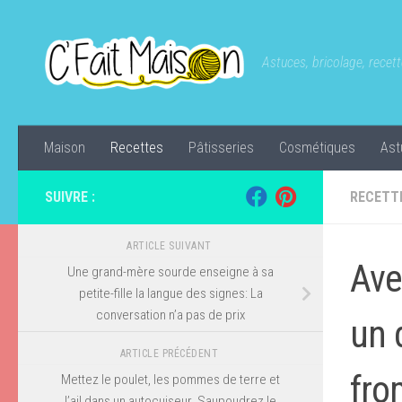
Skip to content
Astuces, bricolage, recette
Maison
Recettes
Pâtisseries
Cosmétiques
Ast
SUIVRE :
RECETT
ARTICLE SUIVANT
Ave
Une grand-mère sourde enseigne à sa
petite-fille la langue des signes: La
conversation n’a pas de prix
un 
ARTICLE PRÉCÉDENT
fro
Mettez le poulet, les pommes de terre et
l’ail dans un autocuiseur. Saupoudrez le