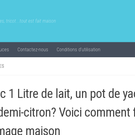
s, tricot...tout est fait maison
uces
Contactez-nous
Conditions d’utilisation
ES
c 1 Litre de lait, un pot de ya
demi-citron? Voici comment f
mage maison