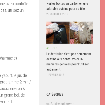
sine avec contrôle
vieilles boites en carton en une
adorable cuisine pour sa fille
as, utilisez un
20 OCTOBRE 2016
ASTUCES
Le dentifrice n’est pas seulement
pharmacie)
destiné aux dents. Voici 16
manières géniales pour l’utiliser
autrement
 yaourt, le jus de
1 FÉVRIER 2017
e programme 2 min /
 faudra environ 3
CATÉGORIES
un grand bol, de
 verre du
A faire soi même