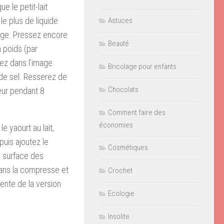
 le petit-lait
e plus de liquide
Astuces
mage. Pressez encore
Beauté
n poids (par
ez dans l’image.
Bricolage pour enfants
de sel. Resserez de
Chocolats
eur pendant 8
Comment faire des
économies
 yaourt au lait,
puis ajoutez le
Cosmétiques
a surface des
dans la compresse et
Crochet
tente de la version
Ecologie
Insolite