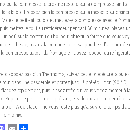
x sur la compresse: la présure restera sur la compresse tandis que
dans le bol. Pressez bien la compresse sur la masse pour drainer l
. Videz le petit-lait du bol et mettez-y la compresse avec le fro
 puis mettez le tout au réfrigérateur pendant 30 minutes: placez u
 un pot) sur le contenu du bol pour obtenir la forme que vous voy
ne demi-heure, ouvrez la compresse et saupoudrez d’une pincée 
la compresse autour du fromage et laissez reposer au réfrigérat
ne disposez pas d’un Thermomix, suivez cette procédure: ajoutez le
e tout dans une casserole et portez jusqu’à pré-ébullition (90 ° C), 
Mélangez rapidement, puis laissez refroidir: vous verrez monter à l
. Séparer le petit-lait de la présure, enveloppez cette dernière 
la bien. À ce stade, il ne vous reste plus qu’à suivre le temps d’at
 Thermomix.
acebook
Mastodon
Email
Partager