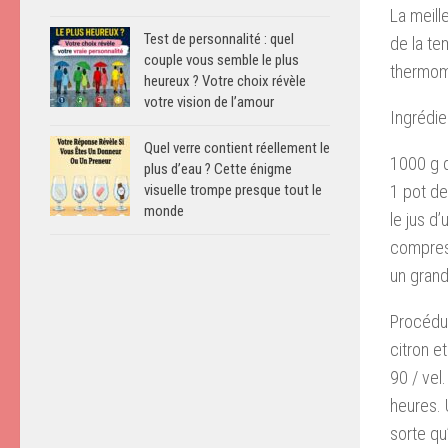
La meill
Test de personnalité : quel
de la te
couple vous semble le plus
thermom
heureux ? Votre choix révèle
votre vision de l’amour
Ingrédie
Quel verre contient réellement le
1000 g de
plus d’eau ? Cette énigme
1 pot de
visuelle trompe presque tout le
monde
le jus d’
compress
un grand
Procédur
citron e
90 / vel
heures. 
sorte qu