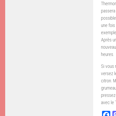
Thermomi
passera 
possible
une fois
exemple,
Après u
nouveau 
heures.
Si vous 
versez l
citron. 
grumeaux
pressez-
avec le
F