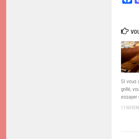
VOU
SI vous 
grillé, 
essayer 
17 NOVEM