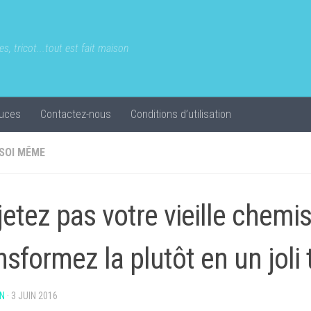
s, tricot...tout est fait maison
uces
Contactez-nous
Conditions d’utilisation
 SOI MÊME
jetez pas votre vieille chemis
nsformez la plutôt en un joli t
N
·
3 JUIN 2016