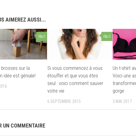
S AIMEREZ AUSSI...
0
0
2 brosses sur la
Si vous commencez à vous
Un t-shirt 
n idée est géniale!
étouffer et que vous êtes
Voici une a
seul : voici comment sauver
transformer
2016
votre vie
gorge
6 SEPTEMBRE 2015
3 MAI 2017
R UN COMMENTAIRE