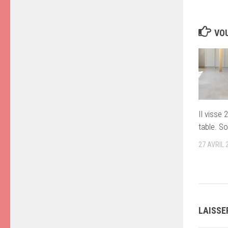
VOU
Il visse 
table. So
27 AVRIL 
LAISSE