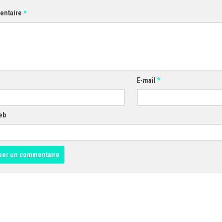
entaire
*
E-mail
*
eb