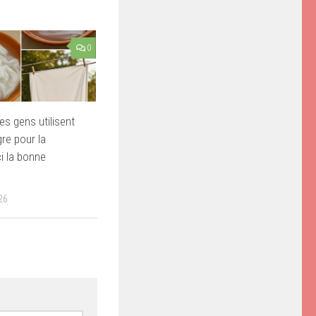
0
es gens utilisent
gre pour la
ci la bonne
26