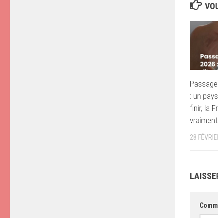
VOU
Passage 
: un pay
finir, la 
vraiment
28 FÉVRIE
LAISSE
Comm