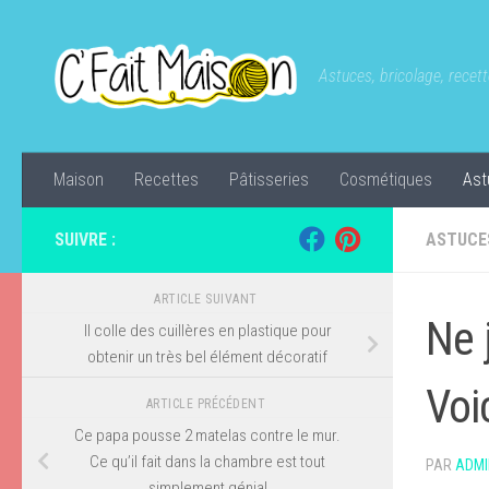
Skip to content
Astuces, bricolage, recette
Maison
Recettes
Pâtisseries
Cosmétiques
Ast
SUIVRE :
ASTUCE
ARTICLE SUIVANT
Ne 
Il colle des cuillères en plastique pour
obtenir un très bel élément décoratif
Voi
ARTICLE PRÉCÉDENT
Ce papa pousse 2 matelas contre le mur.
Ce qu’il fait dans la chambre est tout
PAR
ADMI
simplement génial