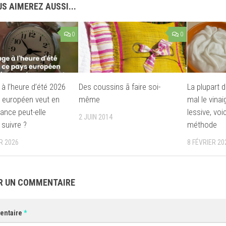
S AIMEREZ AUSSI...
0
0
à l’heure d’été 2026
Des coussins ā faire soi-
La plupart d
s européen veut en
même
mal le vinai
France peut-elle
lessive, voi
2 JUIN 2014
 suivre ?
méthode
R 2026
8 FÉVRIER 20
R UN COMMENTAIRE
entaire
*