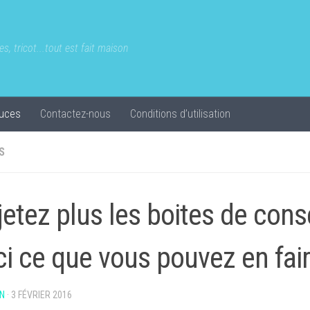
s, tricot...tout est fait maison
uces
Contactez-nous
Conditions d’utilisation
S
jetez plus les boites de cons
ci ce que vous pouvez en fair
N
·
3 FÉVRIER 2016