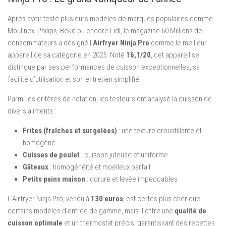
Après avoir testé plusieurs modèles de marques populaires comme
Moulinex, Philips, Beko ou encore Lidl, le magazine 60 Millions de
consommateurs a désigné l’
Airfryer Ninja Pro
comme le meilleur
appareil de sa catégorie en 2025. Noté
16,1/20
, cet appareil se
distingue par ses performances de cuisson exceptionnelles, sa
facilité d’utilisation et son entretien simplifié.
Parmi les critères de notation, les testeurs ont analysé la cuisson de
divers aliments :
Frites (fraîches et surgelées)
: une texture croustillante et
homogène
Cuisses de poulet
: cuisson juteuse et uniforme
Gâteaux
: homogénéité et moelleux parfait
Petits pains maison
: dorure et levée impeccables
L’Airfryer Ninja Pro, vendu à
130 euros
, est certes plus cher que
certains modèles d’entrée de gamme, mais il offre une
qualité de
cuisson optimale
et un thermostat précis, garantissant des recettes