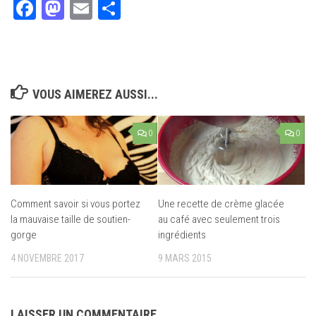
Facebook
Mastodon
Email
Partager
VOUS AIMEREZ AUSSI...
0
0
Comment savoir si vous portez
Une recette de crème glacée
la mauvaise taille de soutien-
au café avec seulement trois
gorge
ingrédients
4 NOVEMBRE 2017
9 MARS 2015
LAISSER UN COMMENTAIRE