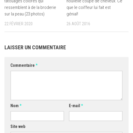
tatouages colorés qui
nouvelle coupe de cheveux. Ce
ressemblent à de la broderie
que le coiffeur lui fait est
sur la peau (23 photos)
génial!
22 FÉVRIER 2020
26 AOÛT 2016
LAISSER UN COMMENTAIRE
Commentaire
*
Nom
*
E-mail
*
Site web