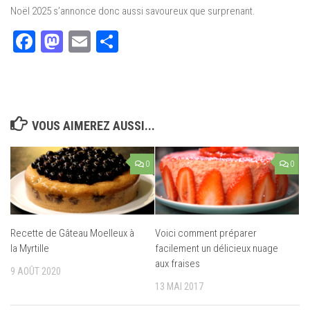
Noël 2025 s’annonce donc aussi savoureux que surprenant.
Facebook
Mastodon
Email
Partager
VOUS AIMEREZ AUSSI...
0
0
Recette de Gâteau Moelleux à
Voici comment préparer
la Myrtille
facilement un délicieux nuage
aux fraises
9 AOÛT 2020
13 MAI 2017