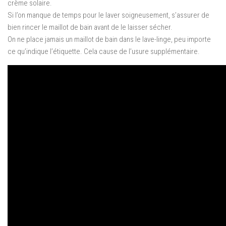
crème solaire.
Si l’on manque de temps pour le laver soigneusement, s’assurer de
bien rincer le maillot de bain avant de le laisser sécher.
On ne place jamais un maillot de bain dans le lave-linge, peu importe
ce qu’indique l’étiquette. Cela cause de l’usure supplémentaire.