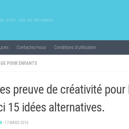
s, tricot...tout est fait maison
uces
Contactez-nous
Conditions d’utilisation
AGE POUR ENFANTS
tes preuve de créativité pour
ci 15 idées alternatives.
N
·
17 MARS 2016