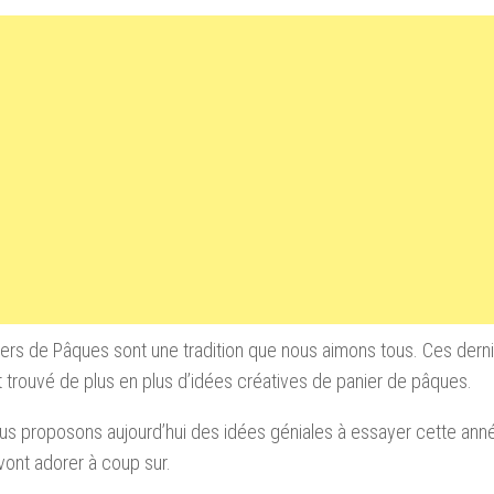
iers de Pâques
sont
une tradition
que
nous aimons
tous.
Ces
dern
t trouvé
de plus en
plus d’idées
créatives de panier de pâques
.
s proposons aujourd’hui des idées géniales à essayer cette ann
vont adorer à coup sur.