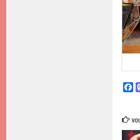
F
VOU