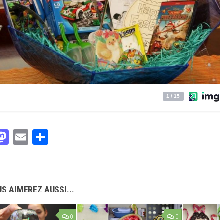
acebook
Mastodon
Email
Partager
S AIMEREZ AUSSI...
0
0