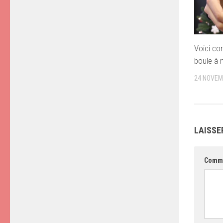
Voici co
boule à 
24 NOVEM
LAISSE
Comm