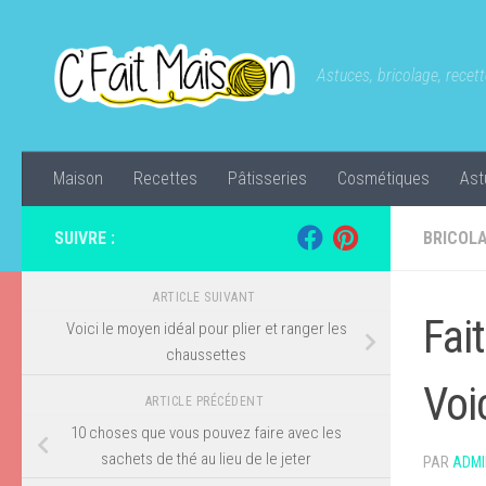
Skip to content
Astuces, bricolage, recette
Maison
Recettes
Pâtisseries
Cosmétiques
Ast
SUIVRE :
BRICOL
ARTICLE SUIVANT
Fai
Voici le moyen idéal pour plier et ranger les
chaussettes
Voi
ARTICLE PRÉCÉDENT
10 choses que vous pouvez faire avec les
sachets de thé au lieu de le jeter
PAR
ADMI