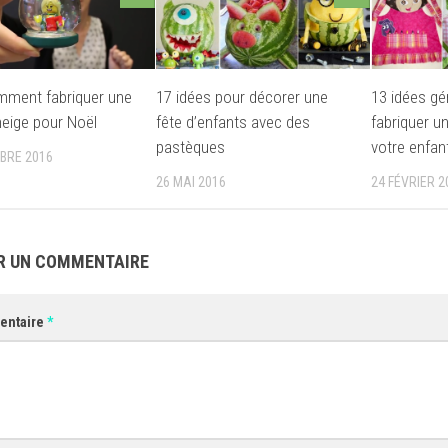
mment fabriquer une
17 idées pour décorer une
13 idées gé
neige pour Noël
fête d’enfants avec des
fabriquer un
pastèques
votre enfan
BRE 2016
26 MAI 2016
24 FÉVRIER 2
R UN COMMENTAIRE
entaire
*