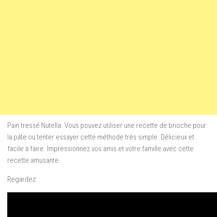
Pain tressé Nutella. Vous pouvez utiliser une recette de brioche pour
la pâte ou tenter essayer cette méthode très simple. Délicieux et
facile à faire. Impressionnez vos amis et votre famille avec cette
recette amusante.
Regardez: