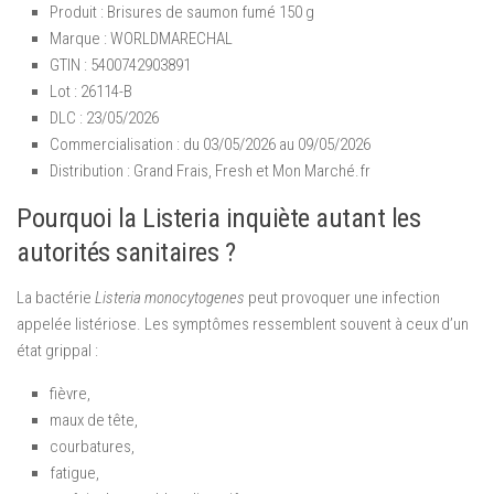
Produit : Brisures de saumon fumé 150 g
Marque : WORLDMARECHAL
GTIN : 5400742903891
Lot : 26114-B
DLC : 23/05/2026
Commercialisation : du 03/05/2026 au 09/05/2026
Distribution : Grand Frais, Fresh et Mon Marché.fr
Pourquoi la Listeria inquiète autant les
autorités sanitaires ?
La bactérie
Listeria monocytogenes
peut provoquer une infection
appelée listériose. Les symptômes ressemblent souvent à ceux d’un
état grippal :
fièvre,
maux de tête,
courbatures,
fatigue,