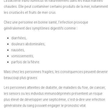
La bactérie
Vibrio vulnificus
vit naturellement dans les eaux marines
chaudes. Elle peut contaminer certains produits de la mer, notamment
les crustacés et fruits de mer crus.
Chez une personne en bonne santé, l’infection provoque
généralement des symptômes digestifs comme :
diarrhées,
douleurs abdominales,
nausées,
vomissements,
parfois de la fièvre.
Mais chez les personnes fragiles, les conséquences peuvent devenir
beaucoup plus graves.
Les personnes atteintes de diabète, de maladies du foie, de cancer,
les seniors ou les individus immunodéprimés présentent un risque
plus élevé de développer une septicémie, c’est-à-dire une infection
généralisée du sang pouvant engager le pronostic vital.