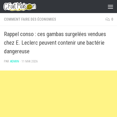
Skip to content
COMMENT FAIRE DES ÉCONOMIES
0
Rappel conso : ces gambas surgelées vendues
chez E. Leclerc peuvent contenir une bactérie
dangereuse
PAR
ADMIN
·
11 MAI 2026