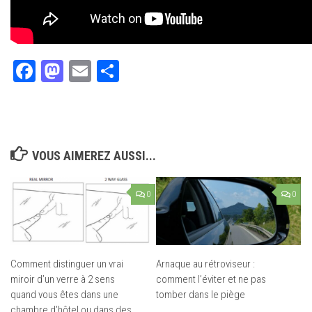
Facebook
Mastodon
Email
Partager
VOUS AIMEREZ AUSSI...
0
0
Comment distinguer un vrai
Arnaque au rétroviseur :
miroir d’un verre à 2 sens
comment l’éviter et ne pas
quand vous êtes dans une
tomber dans le piège
chambre d’hôtel ou dans des