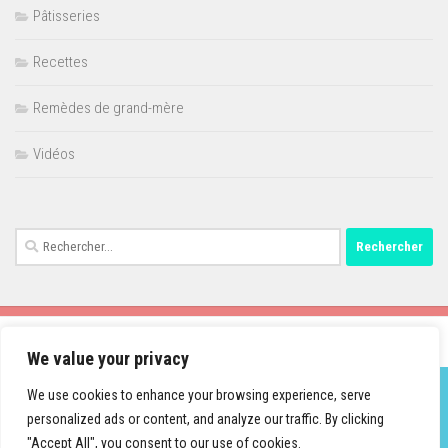
Pâtisseries
Recettes
Remèdes de grand-mère
Vidéos
Rechercher :
We value your privacy
We use cookies to enhance your browsing experience, serve
personalized ads or content, and analyze our traffic. By clicking
Fièrement propulsé par
- Conçu par
Thème Hueman
"Accept All", you consent to our use of cookies.