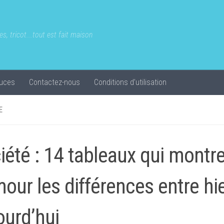
s, tricot...tout est fait maison
uces
Contactez-nous
Conditions d’utilisation
E
iété : 14 tableaux qui montr
our les différences entre hie
ourd’hui