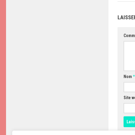
LAISSE
Comm
Nom
*
Site w