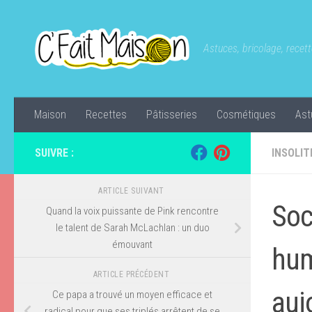
Skip to content
Astuces, bricolage, recette
Maison
Recettes
Pâtisseries
Cosmétiques
Ast
SUIVRE :
INSOLIT
ARTICLE SUIVANT
Soc
Quand la voix puissante de Pink rencontre
le talent de Sarah McLachlan : un duo
émouvant
hum
ARTICLE PRÉCÉDENT
auj
Ce papa a trouvé un moyen efficace et
radical pour que ses triplés arrêtent de se