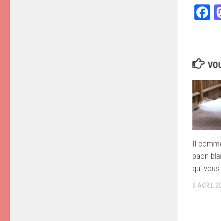
F
VOU
Il comme
paon bla
qui vous
6 AVRIL 2