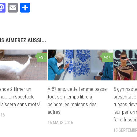
acebook
Mastodon
Email
Partager
S AIMEREZ AUSSI...
0
0
nce à filmer un
A 87 ans, cette femme passe
5 gymnaste
nc… Un spectacle
tout son temps libre à
présentatio
 laissera sans mots!
peindre les maisons des
rubans deva
autres
leur perfor
016
faire frisso
16 MARS 2016
15 SEPTEMBR