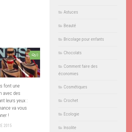
Astuces
Beauté
Bricolage pour enfants
Chocolats
0
Comment faire des
économies
s font une
Cosmétiques
n avec des
nt leurs yeux :
Crochet
mance va vous
Ecologie
nner !
E 2015
Insolite