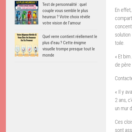
Test de personnalité : quel
En effet
couple vous semble le plus
heureux ? Votre choix révèle
comparti
votre vision de l’amour
concentr
solution
Quel verre contient réellement le
toile.
plus d’eau ? Cette énigme
visuelle trompe presque tout le
monde
« Et bim
de père d
Contacté
« Il y a
2 ans, c’
un mur d
Ces cloi
sont ass