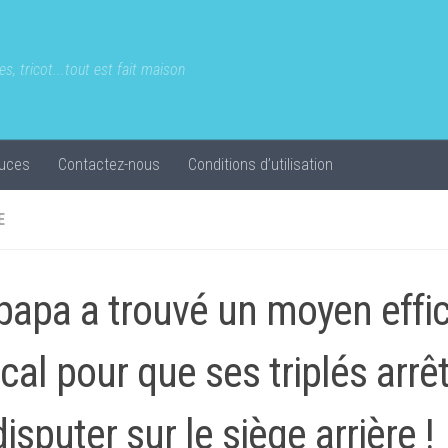
s, tricot...tout est fait maison
uces
Contactez-nous
Conditions d’utilisation
E
papa a trouvé un moyen effi
ical pour que ses triplés arrê
isputer sur le siège arrière !