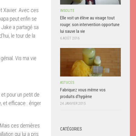
 et Xavier. Avec ces
INSOLITE
Elle voit un élève au visage tout
papa peut enfin se
rouge: son intervention opportune
r, Jake a partagé sa
lui sauve la vie
hui, le tour de la
6 AOÛT 2016
 génial. Vis ma vie
ASTUCES
Fabriquez vous même vos
 et pour un petit de
produits d’hygiène
, et efficace : ériger
24 JANVIER 2015
 Mais ces dernières
CATÉGORIES
ation qui lui a pris