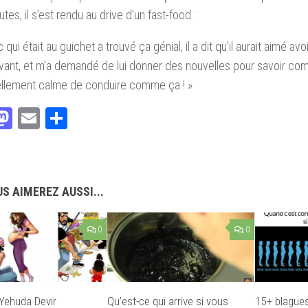
tes, il s’est rendu au drive d’un fast-food :
qui était au guichet a trouvé ça génial, il a dit qu’il aurait aimé avo
nt, et m’a demandé de lui donner des nouvelles pour savoir com
tellement calme de conduire comme ça ! »
acebook
Mastodon
Email
Partager
S AIMEREZ AUSSI...
0
0
 Yehuda Devir
Qu’est-ce qui arrive si vous
15+ blague