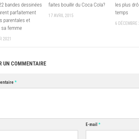
22 bandes dessinées
faites bouillir du Coca Cola?
les plus drô
urent parfaitement
temps
17 AVRIL 2015
es parentales et
6 DÉCEMBRE 
e sa femme
R 2021
R UN COMMENTAIRE
entaire
*
E-mail
*