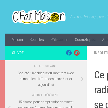
Skip to content
Astuces, bricolage, recette
Maison
Recettes
Pâtisseries
Cosmétiques
Ast
SUIVRE :
INSOLIT
ARTICLE SUIVANT
Ce 
Société : 14 tableaux qui montrent avec
humour les différences entre hier et
aujourd’hui
rad
ARTICLE PRÉCÉDENT
se d
15 photos pour comprendre comment
vivaient les femmes Iraniennes avant la