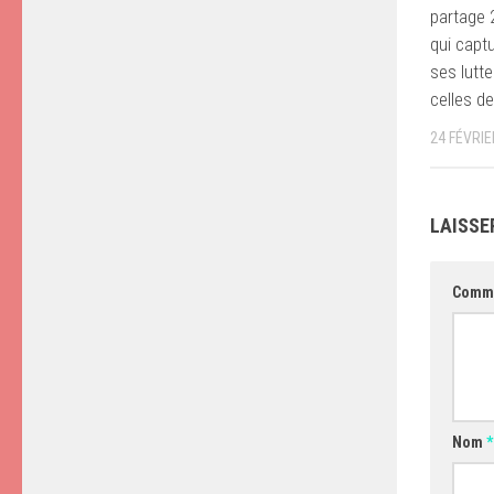
partage 
qui capt
ses lutt
celles d
24 FÉVRIE
LAISSE
Comm
Nom
*