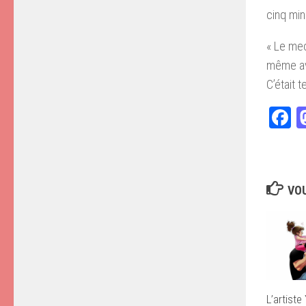
cinq minu
« Le mec 
même ava
C’était 
F
VOU
L’artiste