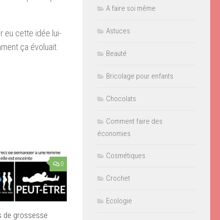
A faire soi même
Astuces
ir eu cette idée lui-
ment ça évoluait.
Beauté
Bricolage pour enfants
Chocolats
Comment faire des
économies
Cosmétiques
0
Crochet
Ecologie
s de grossesse